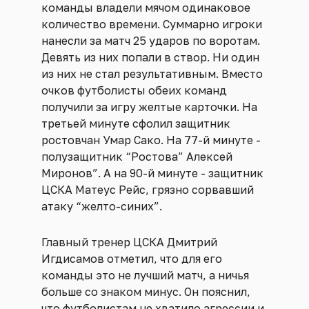
команды владели мячом одинаковое
количество времени. Суммарно игроки
нанесли за матч 25 ударов по воротам.
Девять из них попали в створ. Ни один
из них не стал результативным. Вместо
очков футболисты обеих команд
получили за игру желтые карточки. На
третьей минуте сфолил защитник
ростовчан Умар Сако. На 77-й минуте -
полузащитник “Ростова” Алексей
Миронов”. А на 90-й минуте - защитник
ЦСКА Матеус Рейс, грязно сорвавший
атаку “желто-синих”.
Главный тренер ЦСКА Дмитрий
Игдисамов отметил, что для его
команды это не лучший матч, а ничья
больше со знаком минус. Он пояснил,
что футболистам не хватило агрессии и